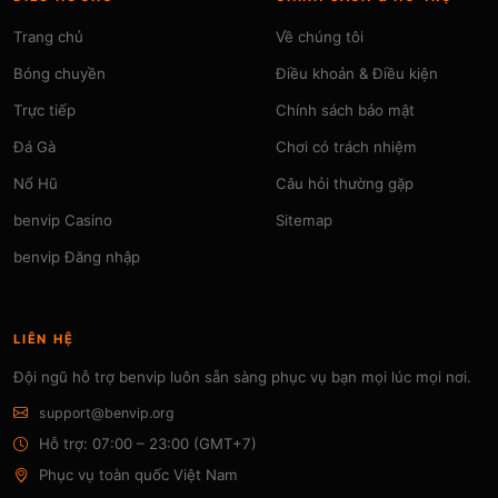
Trang chủ
Về chúng tôi
Bóng chuyền
Điều khoản & Điều kiện
Trực tiếp
Chính sách bảo mật
Đá Gà
Chơi có trách nhiệm
Nổ Hũ
Câu hỏi thường gặp
benvip Casino
Sitemap
benvip Đăng nhập
LIÊN HỆ
Đội ngũ hỗ trợ benvip luôn sẵn sàng phục vụ bạn mọi lúc mọi nơi.
support@benvip.org
Hỗ trợ: 07:00 – 23:00 (GMT+7)
Phục vụ toàn quốc Việt Nam