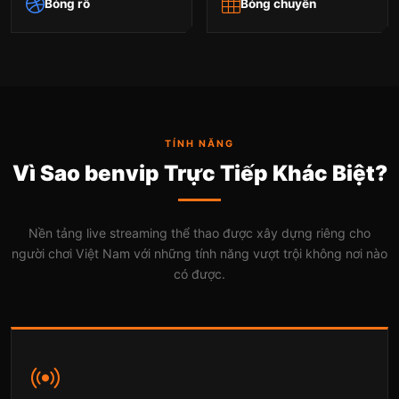
Bóng rổ
Bóng chuyền
TÍNH NĂNG
Vì Sao benvip Trực Tiếp Khác Biệt?
Nền tảng live streaming thể thao được xây dựng riêng cho
người chơi Việt Nam với những tính năng vượt trội không nơi nào
có được.