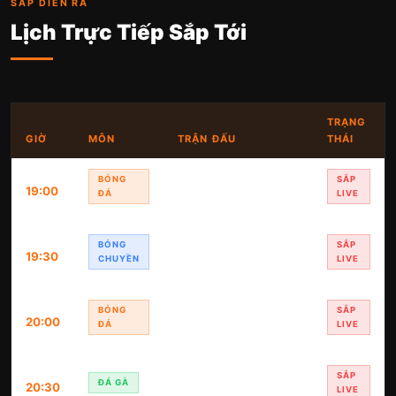
SẮP DIỄN RA
Lịch Trực Tiếp Sắp Tới
TRẠNG
GIỜ
MÔN
TRẬN ĐẤU
THÁI
BÓNG
Hà Nội FC vs Viettel
SẮP
19:00
ĐÁ
LIVE
FC
BÓNG
Đội tuyển VN vs Thái
SẮP
19:30
CHUYỀN
LIVE
Lan
BÓNG
Real Madrid vs
SẮP
20:00
ĐÁ
LIVE
Barcelona
Trường gà Thomo –
SẮP
ĐÁ GÀ
20:30
LIVE