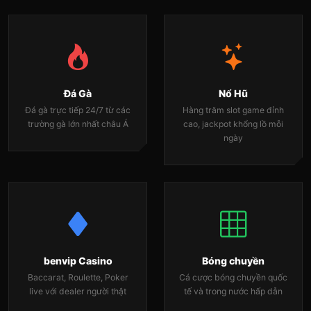
Đá Gà
Nổ Hũ
Đá gà trực tiếp 24/7 từ các
Hàng trăm slot game đỉnh
trường gà lớn nhất châu Á
cao, jackpot khổng lồ mỗi
ngày
benvip Casino
Bóng chuyền
Baccarat, Roulette, Poker
Cá cược bóng chuyền quốc
live với dealer người thật
tế và trong nước hấp dẫn