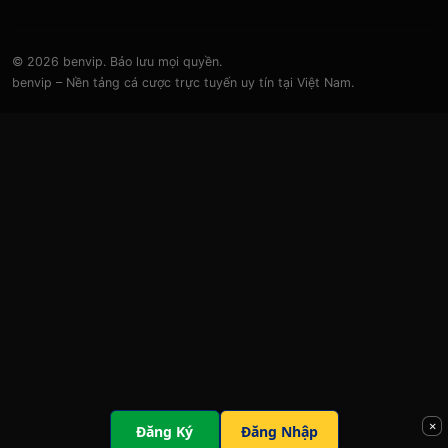
© 2026 benvip. Bảo lưu mọi quyền.
benvip – Nền tảng cá cược trực tuyến uy tín tại Việt Nam.
×
Đăng Ký
Đăng Nhập