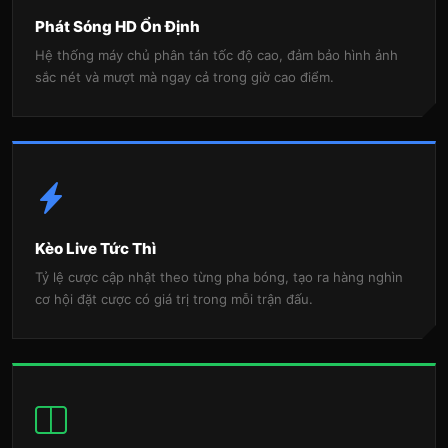
Phát Sóng HD Ổn Định
Hệ thống máy chủ phân tán tốc độ cao, đảm bảo hình ảnh
sắc nét và mượt mà ngay cả trong giờ cao điểm.
Kèo Live Tức Thì
Tỷ lệ cược cập nhật theo từng pha bóng, tạo ra hàng nghìn
cơ hội đặt cược có giá trị trong mỗi trận đấu.