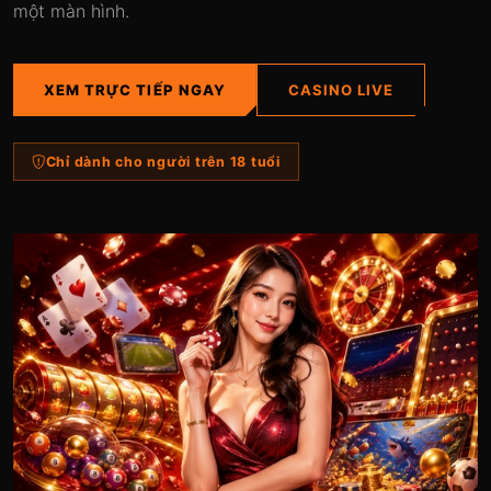
một màn hình.
XEM TRỰC TIẾP NGAY
CASINO LIVE
Chỉ dành cho người trên 18 tuổi