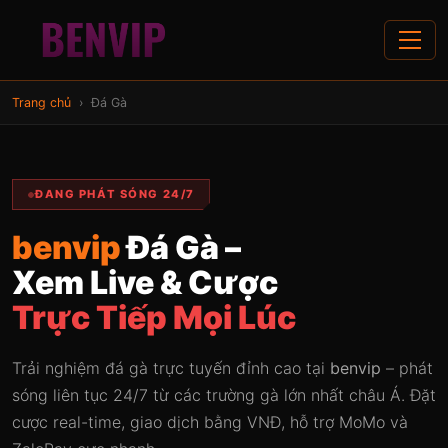
Trang chủ
Đá Gà
ĐANG PHÁT SÓNG 24/7
benvip
Đá Gà –
Xem Live & Cược
Trực Tiếp Mọi Lúc
Trải nghiệm đá gà trực tuyến đỉnh cao tại
benvip
– phát
sóng liên tục 24/7 từ các trường gà lớn nhất châu Á. Đặt
cược real-time, giao dịch bằng VNĐ, hỗ trợ MoMo và