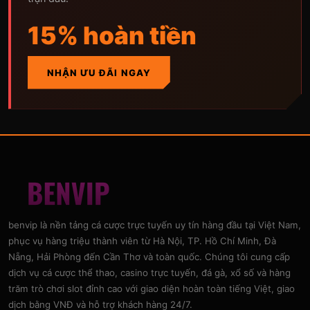
15% hoàn tiền
NHẬN ƯU ĐÃI NGAY
benvip là nền tảng cá cược trực tuyến uy tín hàng đầu tại Việt Nam,
phục vụ hàng triệu thành viên từ Hà Nội, TP. Hồ Chí Minh, Đà
Nẵng, Hải Phòng đến Cần Thơ và toàn quốc. Chúng tôi cung cấp
dịch vụ cá cược thể thao, casino trực tuyến, đá gà, xổ số và hàng
trăm trò chơi slot đỉnh cao với giao diện hoàn toàn tiếng Việt, giao
dịch bằng VNĐ và hỗ trợ khách hàng 24/7.