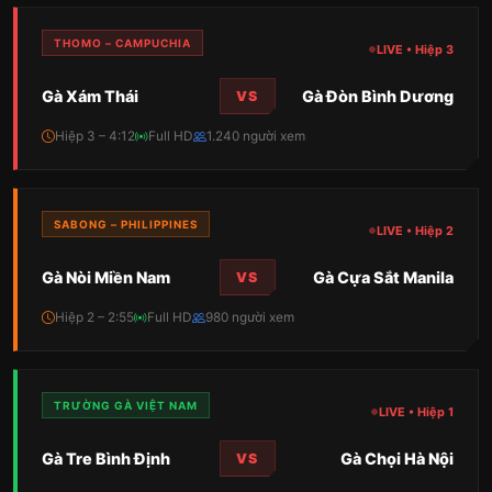
THOMO – CAMPUCHIA
LIVE • Hiệp 3
Gà Xám Thái
Gà Đòn Bình Dương
VS
Hiệp 3 – 4:12
Full HD
1.240 người xem
SABONG – PHILIPPINES
LIVE • Hiệp 2
Gà Nòi Miền Nam
Gà Cựa Sắt Manila
VS
Hiệp 2 – 2:55
Full HD
980 người xem
TRƯỜNG GÀ VIỆT NAM
LIVE • Hiệp 1
Gà Tre Bình Định
Gà Chọi Hà Nội
VS