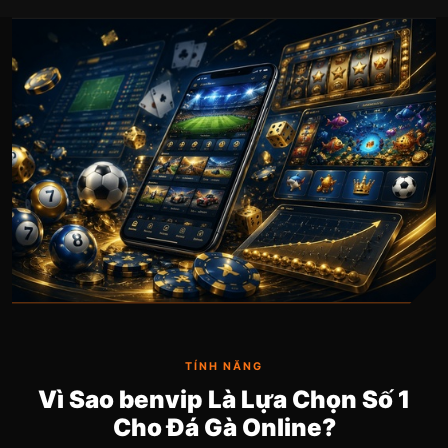
TÍNH NĂNG
Vì Sao benvip Là Lựa Chọn Số 1
Cho Đá Gà Online?