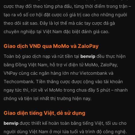
cược thay đổi theo từng pha đấu, từng thời điểm trong trận –
tạo ra vô số cơ hội đặt cược có giá trị cao cho những người
theo dõi sát sao. Đây là lợi thế mà các tay cược đá gà
chuyên nghiệp tại Việt Nam đặc biệt đánh giá cao.
Giao dịch VNĐ qua MoMo và ZaloPay
Toàn bộ giao dịch nạp và rút tiền tại
benvip
đều thực hiện
bằng Đồng Việt Nam, hỗ trợ ví điện tử MoMo, ZaloPay,
VNPay cùng các ngân hàng lớn như Vietcombank và
Techcombank. Tiền thắng cược được cộng vào tài khoản
ngay tức thì, rút về ví MoMo trong chưa đầy 5 phút – nhanh
chóng và tiện lợi nhất thị trường hiện nay.
Giao diện tiếng Việt, dễ sử dụng
benvip
được thiết kế hoàn toàn bằng tiếng Việt, tối ưu cho
người dùng Việt Nam ở mọi lứa tuổi và trình độ công nghệ.