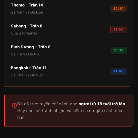
Thomo – Trận 14
20:30
Gà Xám vs Gà Đòn
Sabong – Trận 8
21:00
Cựa Sắt Manila
Bình Dương – Trận 6
21:30
Gà Tre vs Gà Nòi
Bangkok – Trận 11
22:00
Gà Thái vs Gà Việt
Đá gà trực tuyến chỉ dành cho
người từ 18 tuổi trở lên
.
Hãy chơi có trách nhiệm và kiểm soát ngân sách của
bạn.