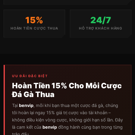
15%
24/7
HOÀN TIỀN CƯỢC THUA
HỖ TRỢ KHÁCH HÀNG
ƯU ĐÃI ĐẶC BIỆT
Hoàn Tiền 15% Cho Mỗi Cược
Đá Gà Thua
Tại
benvip
, mỗi khi bạn thua một cược đá gà, chúng
tôi hoàn lại ngay 15% giá trị cược vào tài khoản –
không điều kiện vòng cược, không giới hạn số lần. Đây
là cam kết của
benvip
đồng hành cùng bạn trong từng
trận đấu.