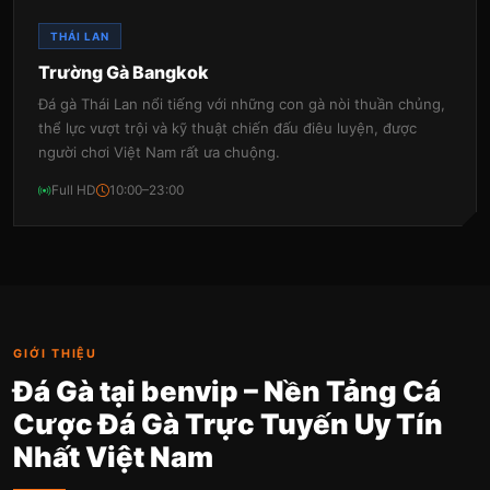
THÁI LAN
Trường Gà Bangkok
Đá gà Thái Lan nổi tiếng với những con gà nòi thuần chủng,
thể lực vượt trội và kỹ thuật chiến đấu điêu luyện, được
người chơi Việt Nam rất ưa chuộng.
Full HD
10:00–23:00
GIỚI THIỆU
Đá Gà tại benvip – Nền Tảng Cá
Cược Đá Gà Trực Tuyến Uy Tín
Nhất Việt Nam