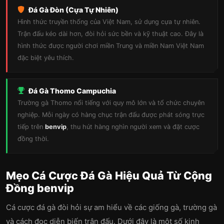
Đá Gà Đòn (Cựa Tự Nhiên)
Hình thức truyền thống của Việt Nam, sử dụng cựa tự nhiên.
Trận đấu kéo dài hơn, đòi hỏi sức bền và kỹ thuật cao. Đây là
hình thức được người chơi miền Trung và miền Nam Việt Nam
đặc biệt yêu thích.
Đá Gà Thomo Campuchia
Trường gà Thomo nổi tiếng với quy mô lớn và tổ chức chuyên
nghiệp. Mỗi ngày có hàng chục trận đấu được phát sóng trực
tiếp trên
benvip
, thu hút hàng nghìn người xem và đặt cược
đồng thời.
Mẹo Cá Cược Đá Gà Hiệu Quả Từ Cộng
Đồng benvip
Cá cược đá gà đòi hỏi sự am hiểu về các giống gà, trường gà
và cách đọc diễn biến trận đấu. Dưới đây là một số kinh