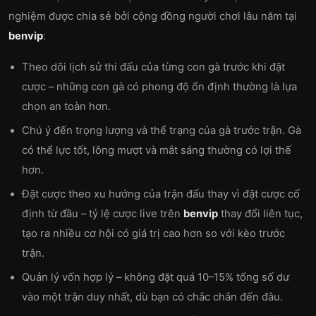
nghiệm được chia sẻ bởi cộng đồng người chơi lâu năm tại
benvip
:
Theo dõi lịch sử thi đấu của từng con gà trước khi đặt
cược – những con gà có phong độ ổn định thường là lựa
chọn an toàn hơn.
Chú ý đến trọng lượng và thể trạng của gà trước trận. Gà
có thể lực tốt, lông mượt và mắt sáng thường có lợi thế
hơn.
Đặt cược theo xu hướng của trận đấu thay vì đặt cược cố
định từ đầu – tỷ lệ cược live trên
benvip
thay đổi liên tục,
tạo ra nhiều cơ hội có giá trị cao hơn so với kèo trước
trận.
Quản lý vốn hợp lý – không đặt quá 10–15% tổng số dư
vào một trận duy nhất, dù bạn có chắc chắn đến đâu.