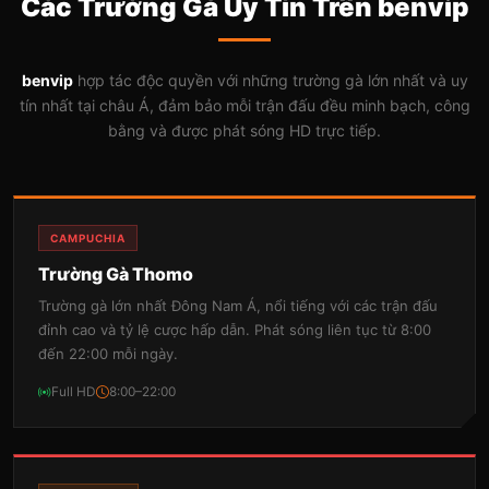
Các Trường Gà Uy Tín Trên benvip
benvip
hợp tác độc quyền với những trường gà lớn nhất và uy
tín nhất tại châu Á, đảm bảo mỗi trận đấu đều minh bạch, công
bằng và được phát sóng HD trực tiếp.
CAMPUCHIA
Trường Gà Thomo
Trường gà lớn nhất Đông Nam Á, nổi tiếng với các trận đấu
đỉnh cao và tỷ lệ cược hấp dẫn. Phát sóng liên tục từ 8:00
đến 22:00 mỗi ngày.
Full HD
8:00–22:00