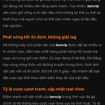
sôi động với nhiều nền tảng cạnh tranh. Tuy nhiên,
benvip
vẫn luôn giữ vững vị trí dẫn đầu nhờ những lợi thế cụ thể và
thiết thực mà người chơi có thể cảm nhận ngay từ lần đầu
trải nghiệm.
Phát sóng HD ổn định, không giật lag
Hệ thống máy chủ phân tán của
benvip
được đặt tại nhiều vị
trí chiến lược, đảm bảo chất lượng phát sóng HD mượt mà
ngay cả trong giờ cao điểm. Dù bạn đang ở Hà Nội, Đà Nẵng
hay vùng nông thôn với đường truyền trung bình, hình ảnh
vẫn sắc nét và ổn định. Độ trễ chỉ 5 giây – đủ nhanh để bạn
đặt cược kịp thời theo diễn biến thực tế của trận đấu.
Tỷ lệ cược cạnh tranh, cập nhật real-time
Điểm mạnh nổi bật nhất của
benvip
trong lĩnh vực đá gà
chính là hệ thống kèo cược real-time cực kỳ linh hoạt. Tỷ lệ