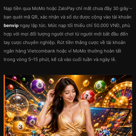
Nạp tiền qua MoMo hoặc ZaloPay chỉ mất chưa đầy 30 giây –
bạn quét mã QR, xác nhận và số dư được cộng vào tài khoản
benvip
ngay lập tức. Mức nạp tối thiểu chỉ 50.000 VNĐ, phù
hợp với mọi đối tượng người chơi từ người mới bắt đầu đến
tay cược chuyên nghiệp. Rút tiền thắng cược về tài khoản
ngân hàng Vietcombank hoặc ví MoMo thường hoàn tất
trong vòng 5–15 phút, kể cả vào cuối tuần và ngày lễ.