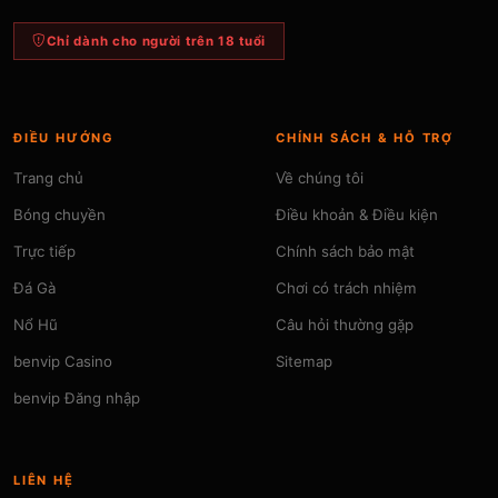
Chỉ dành cho người trên 18 tuổi
ĐIỀU HƯỚNG
CHÍNH SÁCH & HỖ TRỢ
Trang chủ
Về chúng tôi
Bóng chuyền
Điều khoản & Điều kiện
Trực tiếp
Chính sách bảo mật
Đá Gà
Chơi có trách nhiệm
Nổ Hũ
Câu hỏi thường gặp
benvip Casino
Sitemap
benvip Đăng nhập
LIÊN HỆ