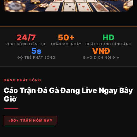
24/7
50+
HD
PHÁT SÓNG LIÊN TỤC
TRẬN MỖI NGÀY
CHẤT LƯỢNG HÌNH ẢNH
5s
VNĐ
ĐỘ TRỄ PHÁT SÓNG
GIAO DỊCH NỘI ĐỊA
ĐANG PHÁT SÓNG
Các Trận Đá Gà Đang Live Ngay Bây
Giờ
50+ TRẬN HÔM NAY